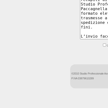
C
©2010 Studio Professionale As
P.IVA 03879610289